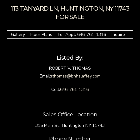
113 TANYARD LN, HUNTINGTON, NY 11743
FOR SALE
Gallery
Floor Plans
For Appt: 646-761-1316
Inquire
Listed By:
ROBERT V. THOMAS
Email:
rthomas@bhhslaffey.com
Cell:
646-761-1316
Sales Office Location
315 Main St., Huntington NY 11743
Phone Number