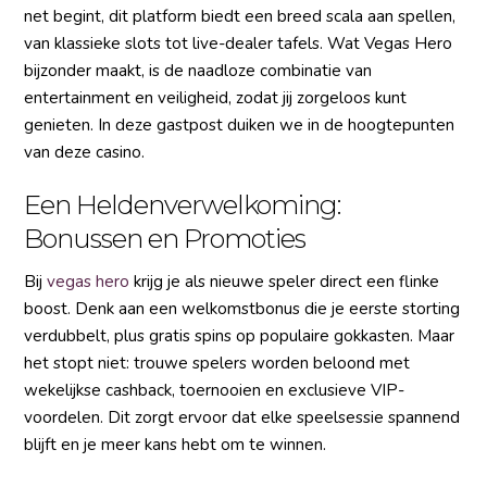
net begint, dit platform biedt een breed scala aan spellen,
van klassieke slots tot live-dealer tafels. Wat Vegas Hero
bijzonder maakt, is de naadloze combinatie van
entertainment en veiligheid, zodat jij zorgeloos kunt
genieten. In deze gastpost duiken we in de hoogtepunten
van deze casino.
Een Heldenverwelkoming:
Bonussen en Promoties
Bij
vegas hero
krijg je als nieuwe speler direct een flinke
boost. Denk aan een welkomstbonus die je eerste storting
verdubbelt, plus gratis spins op populaire gokkasten. Maar
het stopt niet: trouwe spelers worden beloond met
wekelijkse cashback, toernooien en exclusieve VIP-
voordelen. Dit zorgt ervoor dat elke speelsessie spannend
blijft en je meer kans hebt om te winnen.