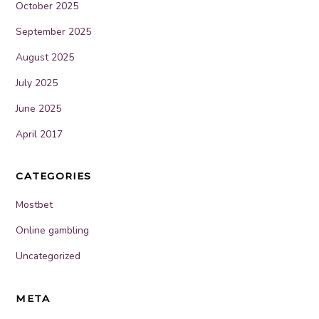
October 2025
September 2025
August 2025
July 2025
June 2025
April 2017
CATEGORIES
Mostbet
Online gambling
Uncategorized
META