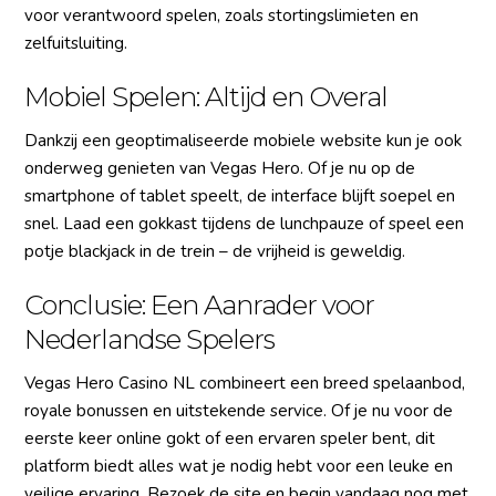
voor verantwoord spelen, zoals stortingslimieten en
zelfuitsluiting.
Mobiel Spelen: Altijd en Overal
Dankzij een geoptimaliseerde mobiele website kun je ook
onderweg genieten van Vegas Hero. Of je nu op de
smartphone of tablet speelt, de interface blijft soepel en
snel. Laad een gokkast tijdens de lunchpauze of speel een
potje blackjack in de trein – de vrijheid is geweldig.
Conclusie: Een Aanrader voor
Nederlandse Spelers
Vegas Hero Casino NL combineert een breed spelaanbod,
royale bonussen en uitstekende service. Of je nu voor de
eerste keer online gokt of een ervaren speler bent, dit
platform biedt alles wat je nodig hebt voor een leuke en
veilige ervaring. Bezoek de site en begin vandaag nog met