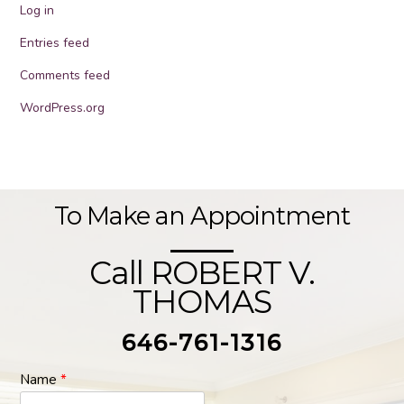
Log in
Entries feed
Comments feed
WordPress.org
To Make an Appointment
Call ROBERT V.
THOMAS
646-761-1316
Name
*