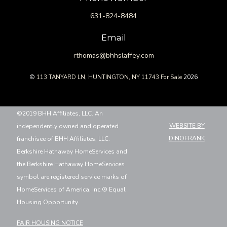
631-824-8484
Email
rthomas@bhhslaffey.com
©
113 TANYARD LN, HUNTINGTON, NY 11743 For Sale
2026
©2019 BHH Affiliates, LLC. An
WEBSITE BY
independently owned and operated
DINOFRANK
franchisee of BHH Affiliates, LLC.
Berkshire Hathaway HomeServices and
the Berkshire Hathaway HomeServices
symbol are registered service marks of
HomeServices of America, Inc.® Equal
Housing Opportunity.
FAIR HOUSING NOTICE