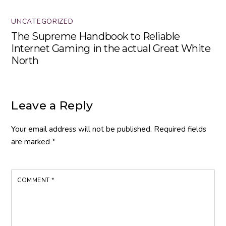
UNCATEGORIZED
The Supreme Handbook to Reliable
Internet Gaming in the actual Great White
North
Leave a Reply
Your email address will not be published.
Required fields
are marked
*
COMMENT
*