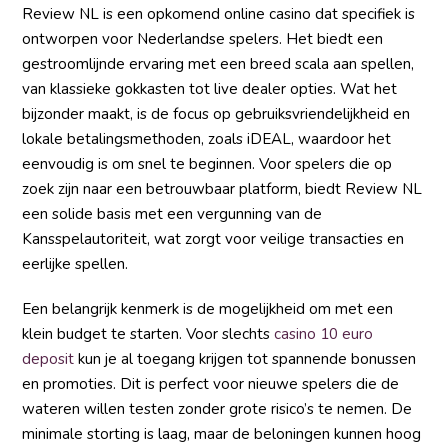
Review NL is een opkomend online casino dat specifiek is
ontworpen voor Nederlandse spelers. Het biedt een
gestroomlijnde ervaring met een breed scala aan spellen,
van klassieke gokkasten tot live dealer opties. Wat het
bijzonder maakt, is de focus op gebruiksvriendelijkheid en
lokale betalingsmethoden, zoals iDEAL, waardoor het
eenvoudig is om snel te beginnen. Voor spelers die op
zoek zijn naar een betrouwbaar platform, biedt Review NL
een solide basis met een vergunning van de
Kansspelautoriteit, wat zorgt voor veilige transacties en
eerlijke spellen.
Een belangrijk kenmerk is de mogelijkheid om met een
klein budget te starten. Voor slechts
casino 10 euro
deposit
kun je al toegang krijgen tot spannende bonussen
en promoties. Dit is perfect voor nieuwe spelers die de
wateren willen testen zonder grote risico’s te nemen. De
minimale storting is laag, maar de beloningen kunnen hoog