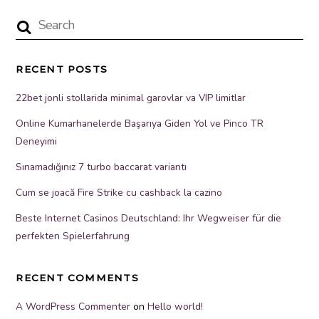
RECENT POSTS
22bet jonli stollarida minimal garovlar va VIP limitlar
Online Kumarhanelerde Başarıya Giden Yol ve Pinco TR
Deneyimi
Sınamadığınız 7 turbo baccarat variantı
Cum se joacă Fire Strike cu cashback la cazino
Beste Internet Casinos Deutschland: Ihr Wegweiser für die
perfekten Spielerfahrung
RECENT COMMENTS
A WordPress Commenter
on
Hello world!