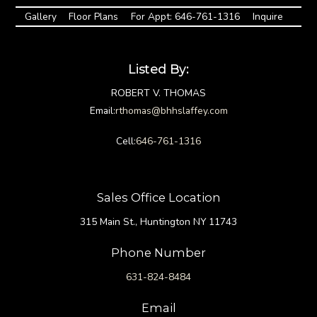
Gallery
Floor Plans
For Appt: 646-761-1316
Inquire
Listed By:
ROBERT V. THOMAS
Email:
rthomas@bhhslaffey.com
Cell:
646-761-1316
Sales Office Location
315 Main St., Huntington NY 11743
Phone Number
631-824-8484
Email