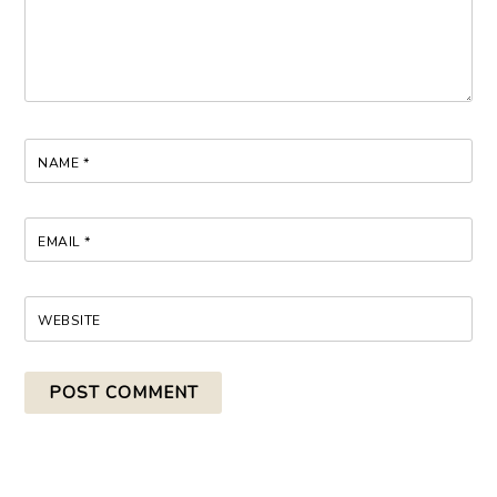
NAME
*
EMAIL
*
WEBSITE