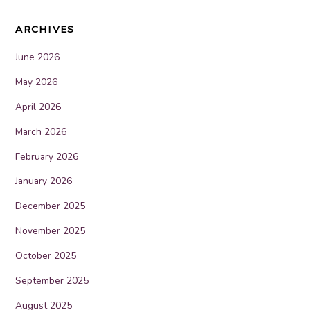
ARCHIVES
June 2026
May 2026
April 2026
March 2026
February 2026
January 2026
December 2025
November 2025
October 2025
September 2025
August 2025