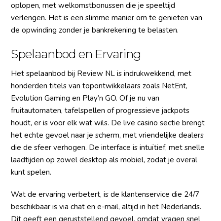
oplopen, met welkomstbonussen die je speeltijd
verlengen. Het is een slimme manier om te genieten van
de opwinding zonder je bankrekening te belasten.
Spelaanbod en Ervaring
Het spelaanbod bij Review NL is indrukwekkend, met
honderden titels van topontwikkelaars zoals NetEnt,
Evolution Gaming en Play’n GO. Of je nu van
fruitautomaten, tafelspellen of progressieve jackpots
houdt, er is voor elk wat wils. De live casino sectie brengt
het echte gevoel naar je scherm, met vriendelijke dealers
die de sfeer verhogen. De interface is intuïtief, met snelle
laadtijden op zowel desktop als mobiel, zodat je overal
kunt spelen.
Wat de ervaring verbetert, is de klantenservice die 24/7
beschikbaar is via chat en e-mail, altijd in het Nederlands.
Dit geeft een geruststellend gevoel, omdat vragen snel